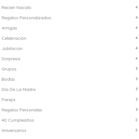
Recien Nacido
4
Regalos Personalizados
4
Amigas
4
Celebración
4
Jubilacion
4
Sorpresa
4
Grupos
3
Bodas
3
Día De La Madre
3
Pareja
3
Regalos Personales
3
40 Cumpleaños
2
Aniversarios
2