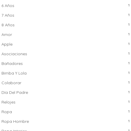
6 Años
1
7 Años
1
8 Años
1
Amor
1
Apple
1
Asociaciones
1
Bañadores
1
Bimba Y Lola
1
Colaborar
1
Día Del Padre
1
Relojes
1
Ropa
1
Ropa Hombre
1
Ropa Interior
1