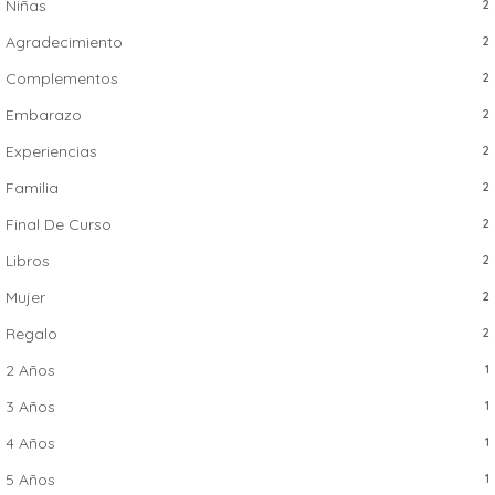
Niñas
2
Agradecimiento
2
Complementos
2
Embarazo
2
Experiencias
2
Familia
2
Final De Curso
2
Libros
2
Mujer
2
Regalo
2
2 Años
1
3 Años
1
4 Años
1
5 Años
1