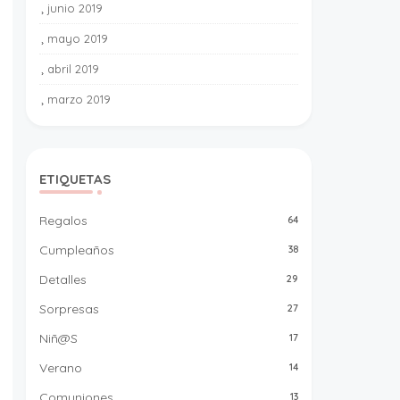
junio 2019
9
mayo 2019
5
abril 2019
10
marzo 2019
15
ETIQUETAS
Regalos
64
Cumpleaños
38
Detalles
29
Sorpresas
27
Niñ@s
17
Verano
14
Comuniones
13