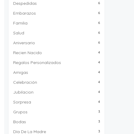
Despedidas
6
Embarazos
6
Familia
6
Salud
6
Aniversario
6
Recien Nacido
4
Regalos Personalizados
4
Amigas
4
Celebración
4
Jubilacion
4
Sorpresa
4
Grupos
3
Bodas
3
Día De La Madre
3