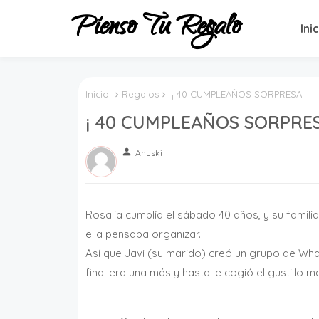
Pienso Tu Regalo
Ini
Inicio
Regalos
¡ 40 CUMPLEAÑOS SORPRESA!
¡ 40 CUMPLEAÑOS SORPRES
person
Anuski
Rosalia cumplía el sábado 40 años, y su famili
ella pensaba organizar.
Así que Javi (su marido) creó un grupo de Wha
final era una más y hasta le cogió el gustill