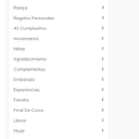
Pareja
3
Regalos Personales
3
40 Cumpleaños
2
Aniversarios
2
Niñas
2
Agradecimiento
2
Complementos
2
Embarazo
2
Experiencias
2
Familia
2
Final De Curso
2
Libros
2
Mujer
2