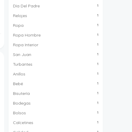
Día Del Padre
1
Relojes
1
Ropa
1
Ropa Hombre
1
Ropa Interior
1
San Juan
1
Turbantes
1
Anillos
1
Bebé
1
Bisutería
1
Bodegas
1
Bolsos
1
Calcetines
1