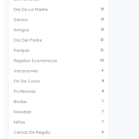
Día De La Madre
13
Santos
13
Amigos
13
Día Del Padre
12
Parejas
12
Regalos Económicos
10
Vacaciones
9
Fin De Curso
8
Profesores
8
Bodas
7
Navidad
7
Niños
7
Cestas De Regalo
6