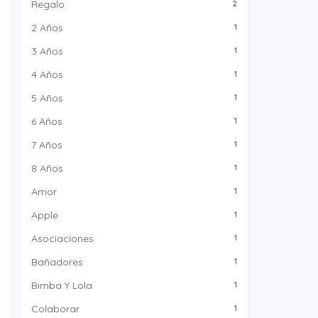
Regalo
2
2 Años
1
3 Años
1
4 Años
1
5 Años
1
6 Años
1
7 Años
1
8 Años
1
Amor
1
Apple
1
Asociaciones
1
Bañadores
1
Bimba Y Lola
1
Colaborar
1