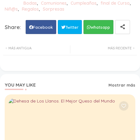
Tags
Bodas
Comuniones
Cumpleaños
final de Curso
Niñ@s
Regalos
Sorpresas
Facebook
Twitter
Whatsapp
MÁS ANTIGUA
MÁS RECIENTE
YOU MAY LIKE
Mostrar más