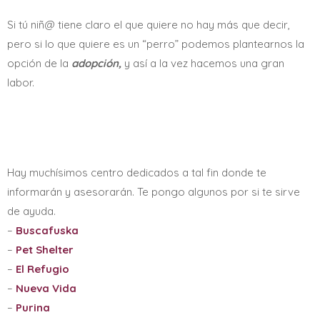
Si tú niñ@ tiene claro el que quiere no hay más que decir,
pero si lo que quiere es un “perro” podemos plantearnos la
opción de la
adopción,
y así a la vez hacemos una gran
labor.
Hay muchísimos centro dedicados a tal fin donde te
informarán y asesorarán. Te pongo algunos por si te sirve
de ayuda.
–
Buscafuska
–
Pet Shelter
–
El Refugio
–
Nueva Vida
–
Purina