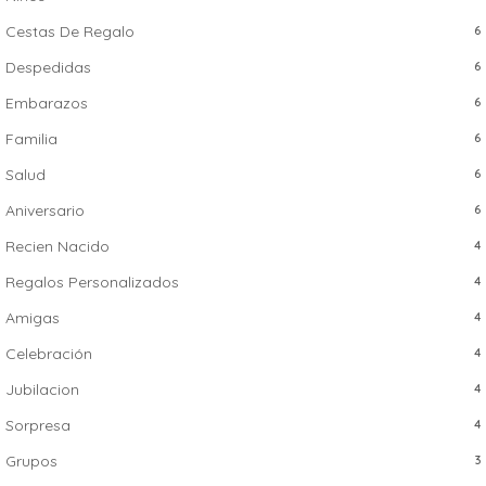
Cestas De Regalo
6
Despedidas
6
Embarazos
6
Familia
6
Salud
6
Aniversario
6
Recien Nacido
4
Regalos Personalizados
4
Amigas
4
Celebración
4
Jubilacion
4
Sorpresa
4
Grupos
3